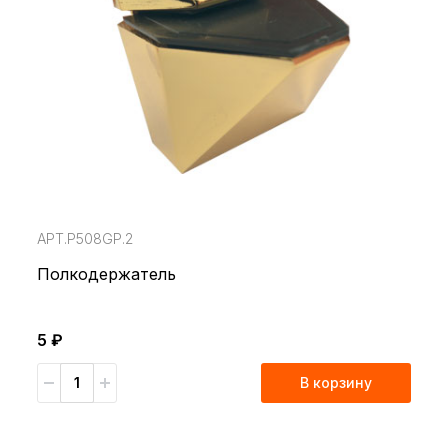
АРТ.P508GP.2
Полкодержатель
5 ₽
В корзину