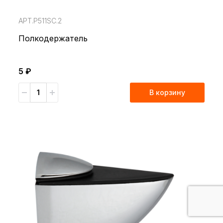
АРТ.P511SC.2
Полкодержатель
5 ₽
В корзину