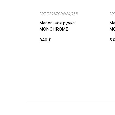
АРТ.RS267CP/W.4/256
АР
Мебельная ручка
Ме
MONOHROME
M
840 ₽
5 