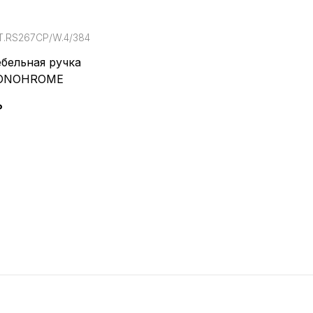
Т.RS267CP/W.4/384
бельная ручка
ONOHROME
₽