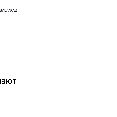
 BALANCE)
пают