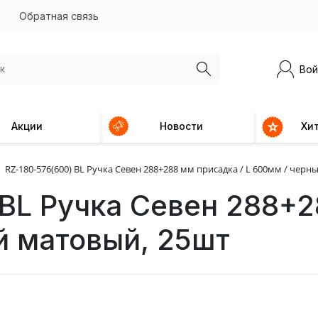
Обратная связь
Вой
Акции
Новости
Хи
RZ-180-576(600) BL Ручка Севен 288+288 мм присадка / L 600мм / чер
 BL Ручка Севен 288+2
й матовый, 25шт