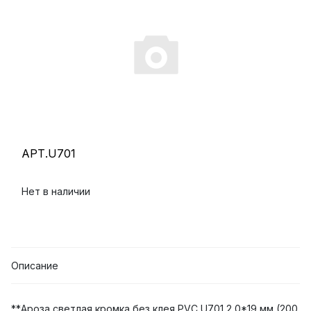
АРТ.U701
Нет в наличии
Описание
**Ароза светлая кромка без клея PVC U701 2,0*19 мм (200