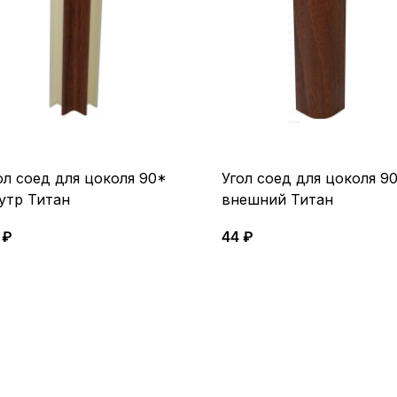
ол соед для цоколя 90*
Угол соед для цоколя 9
утр Титан
внешний Титан
 ₽
44 ₽