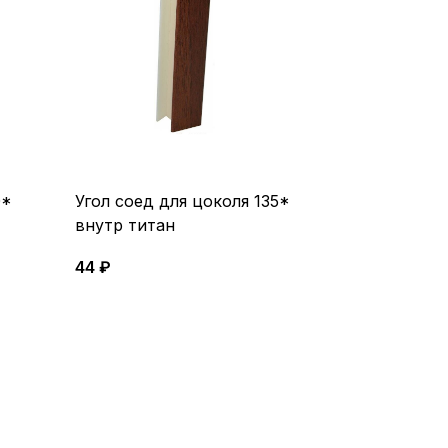
0*
Угол соед для цоколя 135*
Угол соед д
внутр титан
внешний Ти
44 ₽
44 ₽