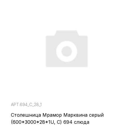
АРТ.694_С_28_1
Столешница Мрамор Марквина серый
(600*3000*28*1U, С) 694 слюда