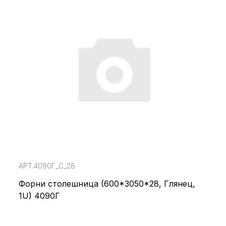
АРТ.4090Г_С_28
Форни столешница (600*3050*28, Глянец,
1U) 4090Г