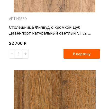
АРТ.H3359
Столешница Филвуд с кромкой Дуб
Давенпорт натуральный светлый ST32,
4100*650*38мм, EGGER
22 700 ₽
В корзину