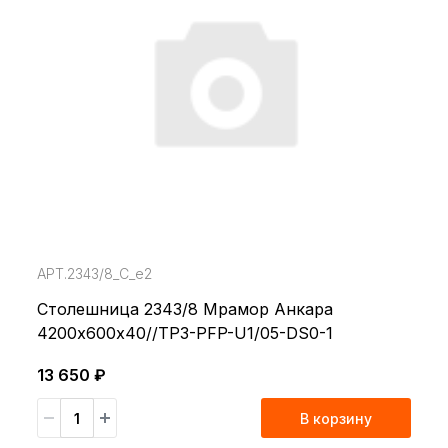
АРТ.2343/8_С_е2
Столешница 2343/8 Мрамор Анкара
4200х600х40//TP3-PFP-U1/05-DS0-1
13 650 ₽
В корзину