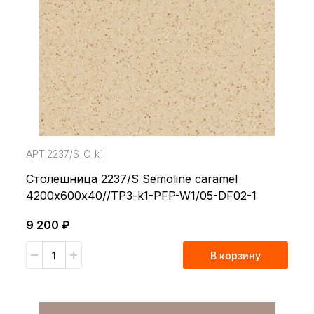
АРТ.2237/S_С_k1
Столешница 2237/S Semoline caramel
4200х600х40//TP3-k1-PFP-W1/05-DF02-1
9 200 ₽
В корзину