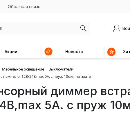
Обратная связь
Вой
Акции
Новости
Хи
Мебельное освещение
Выключатели
с памятью, 12В/24В,max 5A. с пруж 10мм, на плате
енсорный диммер встр
4В,max 5A. с пруж 10м