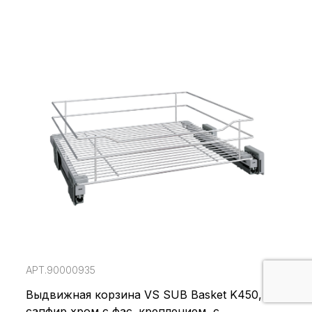
АРТ.90000935
Выдвижная корзина VS SUB Basket K450,
сапфир хром с фас. креплением, с