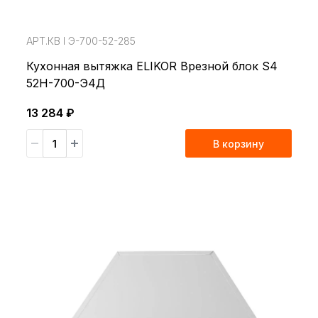
АРТ.КВ l Э-700-52-285
Кухонная вытяжка ELIKOR Врезной блок S4
52Н-700-Э4Д
13 284 ₽
В корзину