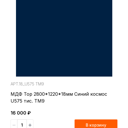
АРТ.18_U575 TM9
МДФ Top 2800*1220*18мм Синий космос
U575 тис. TM9
16 000 ₽
В корзину