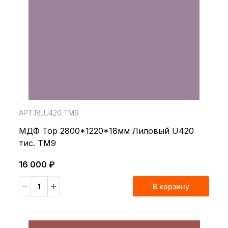
АРТ.18_U420 TM9
МДФ Top 2800*1220*18мм Лиловый U420
тис. TM9
16 000 ₽
В корзину