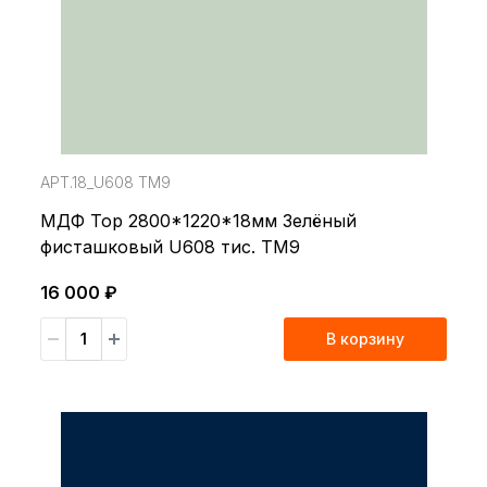
АРТ.18_U608 TM9
МДФ Top 2800*1220*18мм Зелёный
фисташковый U608 тис. TM9
16 000 ₽
В корзину