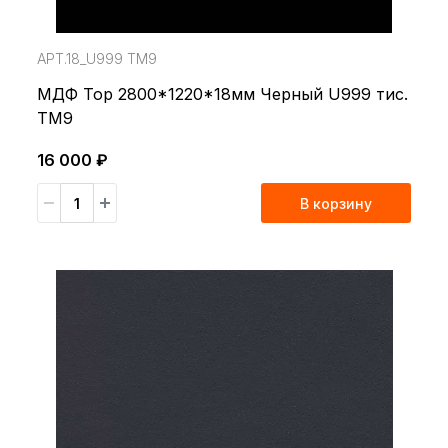
АРТ.18_U999 TM9
МДФ Top 2800*1220*18мм Черный U999 тис.
TM9
16 000 ₽
В корзину