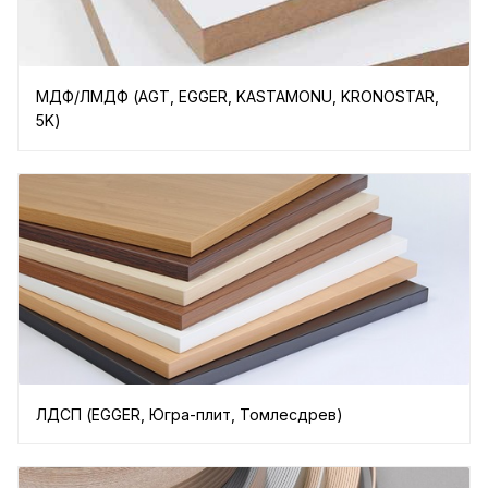
МДФ/ЛМДФ (AGT, EGGER, KASTAMONU, KRONOSTAR,
5K)
ЛДСП (EGGER, Югра-плит, Томлесдрев)