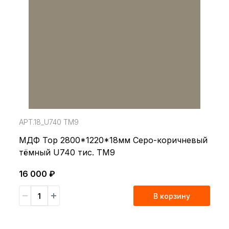
АРТ.18_U740 TM9
МДФ Top 2800*1220*18мм Cеро-коричневый
тёмный U740 тис. TM9
16 000 ₽
В корзину