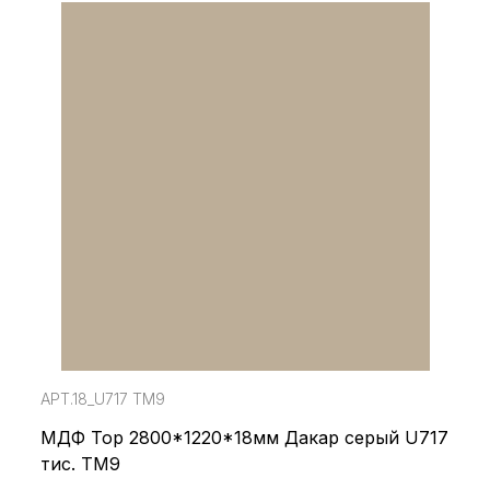
АРТ.18_U717 TM9
МДФ Top 2800*1220*18мм Дакар серый U717
тис. TM9