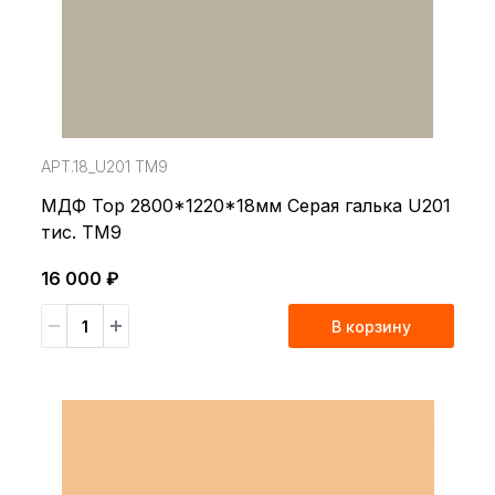
АРТ.18_U201 TM9
МДФ Top 2800*1220*18мм Серая галька U201
тис. TM9
16 000 ₽
В корзину