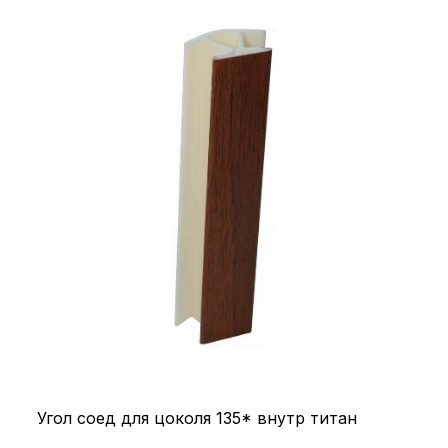
Угол соед для цоколя 135* внутр титан