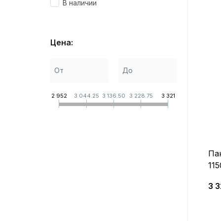
В наличии
Цена:
2 952
3 044.25
3 136.50
3 228.75
3 321
Па
11
3 3