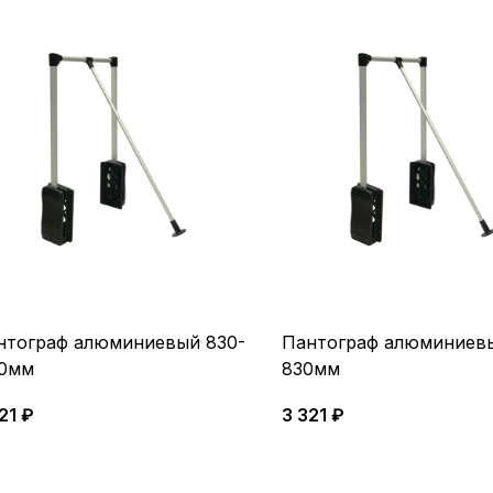
нтограф алюминиевый 830-
Пантограф алюминиевы
50мм
830мм
21 ₽
3 321 ₽