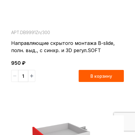
АРТ.DB9991Zn/300
Направляющие скрытого монтажа B-slide,
полн. выд., с синхр. и 3D регул.SOFT
950 ₽
В корзину