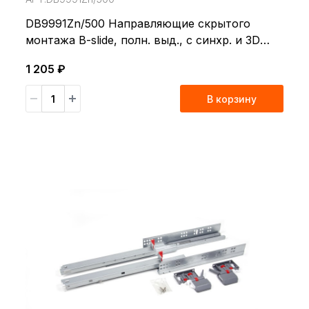
DB9991Zn/500 Направляющие скрытого
монтажа B-slide, полн. выд., с синхр. и 3D
регул.SOFT
1 205 ₽
В корзину