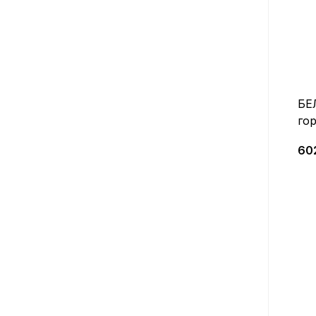
БЕ
го
ви
60