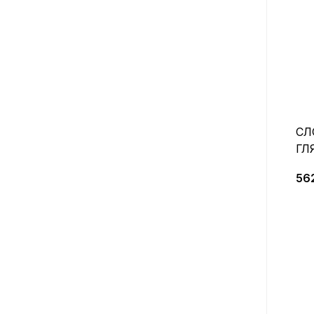
СЛ
ГЛ
го
56
ви