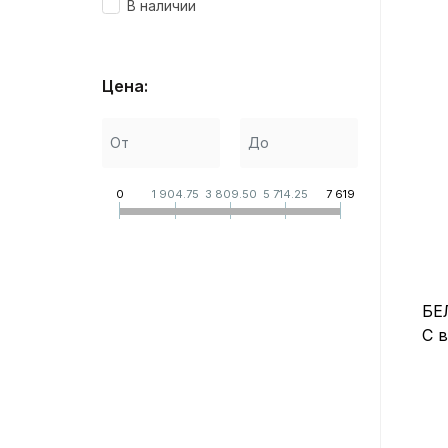
В наличии
Цена:
0
1 904.75
3 809.50
5 714.25
7 619
БЕ
С 
м