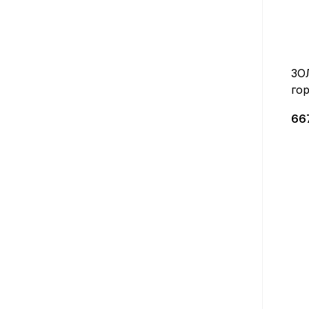
ЗО
го
ви
66