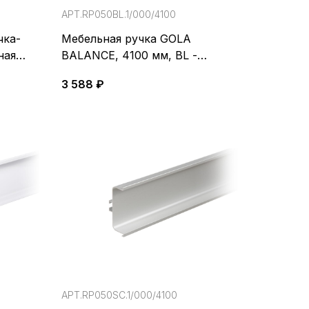
АРТ.RP050BL.1/000/4100
чка-
Мебельная ручка GOLA
ная
BALANCE, 4100 мм, BL -
Матовый чёрный
3 588 ₽
АРТ.RP050SC.1/000/4100