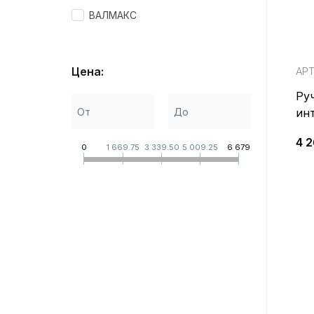
ВАЛМАКС
Цена:
АРТ
Ру
ин
BA
4 
0
1 669.75
3 339.50
5 009.25
6 679