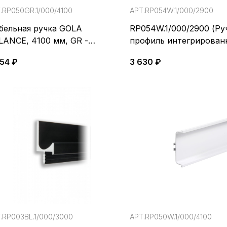
.RP050GR.1/000/4100
АРТ.RP054W.1/000/2900
бельная ручка GOLA
RP054W.1/000/2900 (Ру
LANCE, 4100 мм, GR -
профиль интегрирован
рый
GOLA BALANCE)
654 ₽
3 630 ₽
.RP003BL.1/000/3000
АРТ.RP050W.1/000/4100