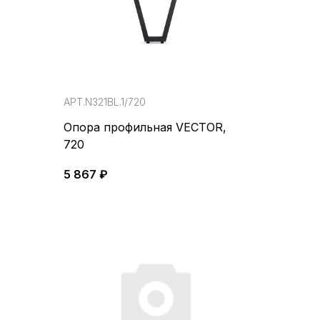
АРТ.N321BL.1/720
Опора профильная VECTOR,
720
5 867 ₽