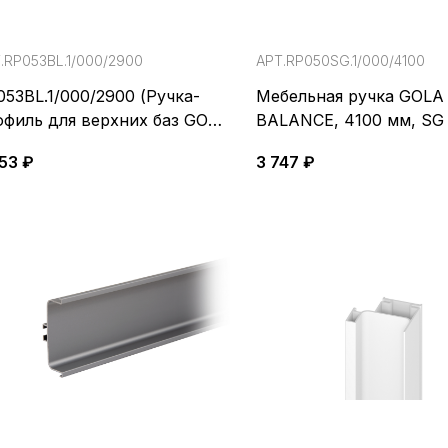
.RP053BL.1/000/2900
АРТ.RP050SG.1/000/4100
053BL.1/000/2900 (Ручка-
Мебельная ручка GOLA
офиль для верхних баз GOLA
BALANCE, 4100 мм, SG 
LANCE)
Сатиновое золото
53 ₽
3 747 ₽