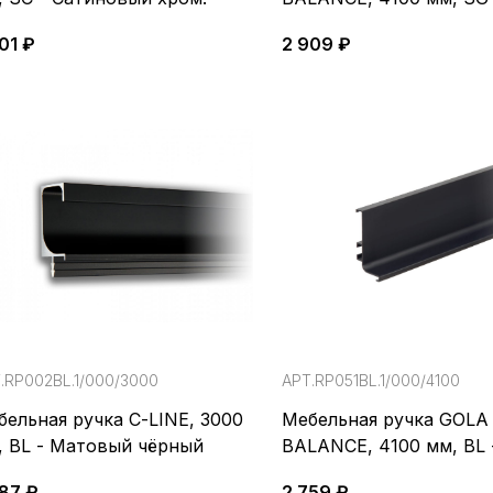
Сатиновое золото
01 ₽
2 909 ₽
.RP002BL.1/000/3000
АРТ.RP051BL.1/000/4100
бельная ручка С-LINE, 3000
Мебельная ручка GOLA
, BL - Матовый чёрный
BALANCE, 4100 мм, BL 
Матовый чёрный
787 ₽
2 759 ₽