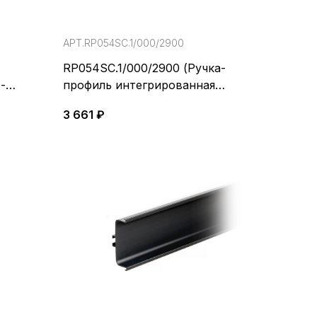
АРТ.RP054SC.1/000/2900
RP054SC.1/000/2900 (Ручка-
-
профиль интегрированная
GOLA BALANCE)
3 661 ₽