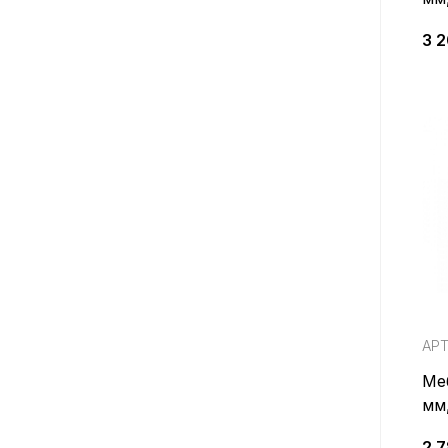
3 2
АРТ
Ме
мм
2 