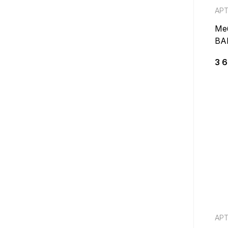
АРТ
Ме
BA
Се
3 
АРТ