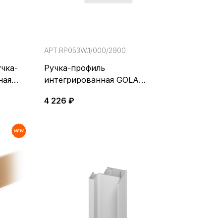
АРТ.RP053W.1/000/2900
учка-
Ручка-профиль
ная
интегрированная GOLA
BALANCE
4 226 ₽