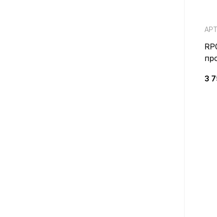
АРТ
RP
пр
BA
3 7