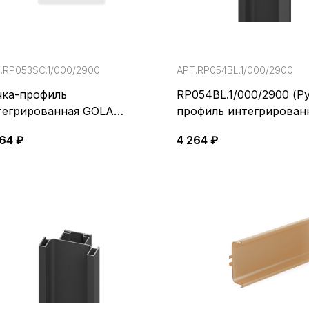
.RP053SC.1/000/2900
АРТ.RP054BL.1/000/2900
чка-профиль
RP054BL.1/000/2900 (Р
тегрированная GOLA
профиль интегрирован
LANCE
GOLA BALANCE)
264 ₽
4 264 ₽