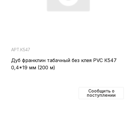
АРТ.К547
Дуб франклин табачный без клея PVC К547
0,4*19 мм (200 м)
Сообщить о
поступлении