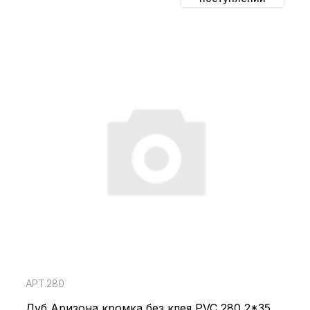
АРТ.280
Дуб Аризона кромка без клея PVC 280 2*35