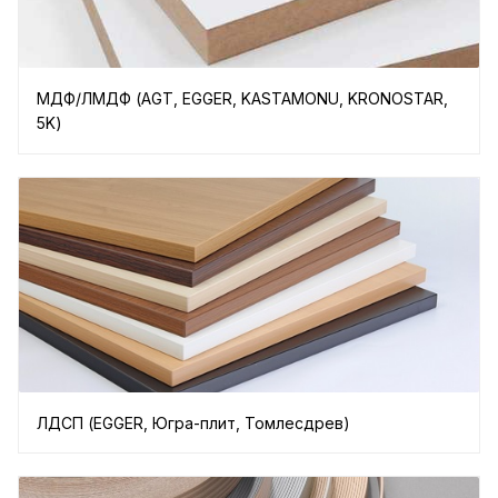
МДФ/ЛМДФ (AGT, EGGER, KASTAMONU, KRONOSTAR,
5K)
ЛДСП (EGGER, Югра-плит, Томлесдрев)