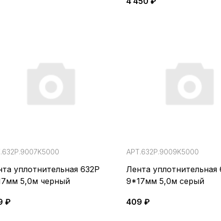
4 450 ₽
слюда
.632Р.9007K5000
АРТ.632Р.9009K5000
нта уплотнительная 632Р
Лента уплотнительная 
17мм 5,0м черный
9*17мм 5,0м серый
9 ₽
409 ₽