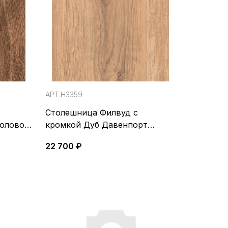
АРТ.H3359
Столешница Филвуд с
 олово
кромкой Дуб Давенпорт
 EGGER
натуральный светлый ST32,
22 700 ₽
4100*650*38мм, EGGER