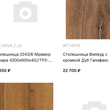
.2343/8_С_е2
АРТ.H3176
олешница 2343/8 Мрамор
Столешница Филвуд с
кара 4200х600х40//TP3-
кромкой Дуб Галифакс
P-U1/05-DS0-1
ST37, 4100*650*38мм,
650 ₽
22 700 ₽