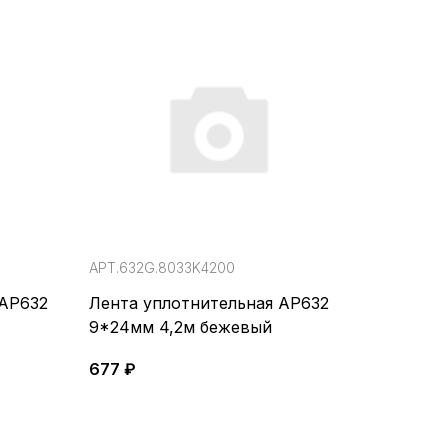
АРТ.632G.8033K4200
 АР632
Лента уплотнительная АР632
9*24мм 4,2м бежевый
677 ₽