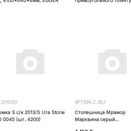
, 4100*640*8мм, EGGER
прямоугольного плинт
БЕЛЫЙ
.2013/SO
АРТ.694_С_28_1
мка S с/к 2013/S Ura Stone
Столешница Мрамор
0 0045 (шт. 4200)
Марквина серый
(600*3000*28*1U, С) 6