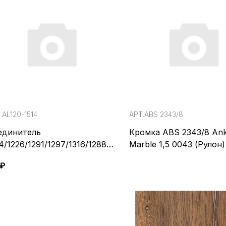
.AL120-1514
АРТ.ABS 2343/8
единитель
Кромка ABS 2343/8 An
4/1226/1291/1297/1316/1288/1
Marble 1,5 0043 (Рулон)
/1343/1377/1382/1405/1411/1
 ₽
2/1423/1424