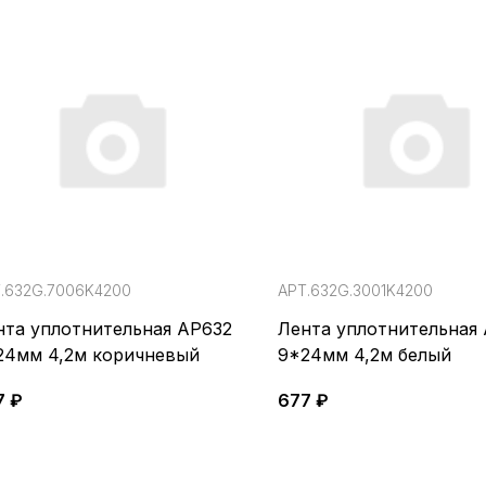
.632G.7006K4200
АРТ.632G.3001K4200
нта уплотнительная АР632
Лента уплотнительная
24мм 4,2м коричневый
9*24мм 4,2м белый
7 ₽
677 ₽