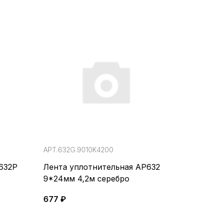
АРТ.632G.9010K4200
632Р
Лента уплотнительная АР632
9*24мм 4,2м серебро
677 ₽