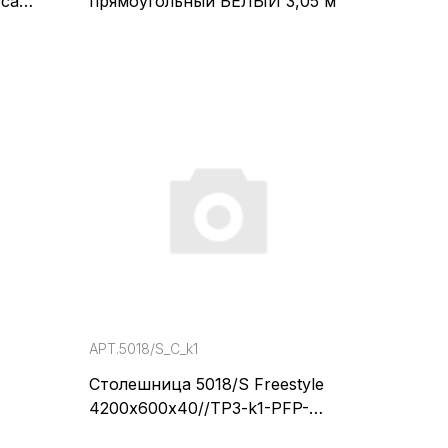
уса
прямоугольный БЕЛЫЙ 3,05 м
АРТ.5018/S_С_k1
Столешница 5018/S Freestyle
4200х600х40//TP3-k1-PFP-
94
W1/05-DF02-1