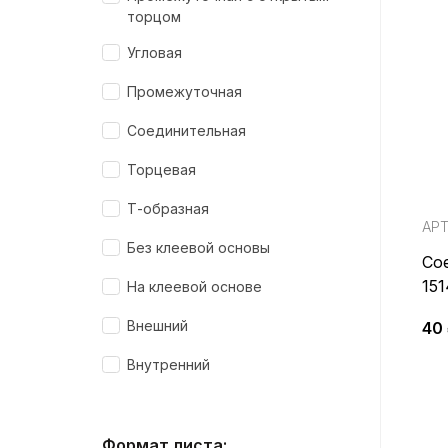
торцом
Угловая
Промежуточная
Соединительная
Торцевая
Т-образная
АРТ
Без клеевой основы
Со
151
На клеевой основе
289
Внешний
40
41
Внутренний
Формат листа: