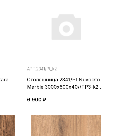
АРТ.2341/Pt_k2
kara
Столешница 2341/Pt Nuvolato
Marble 3000х600х40//TP3-k2-
PFP-W1/05-DF02-1
6 900 ₽