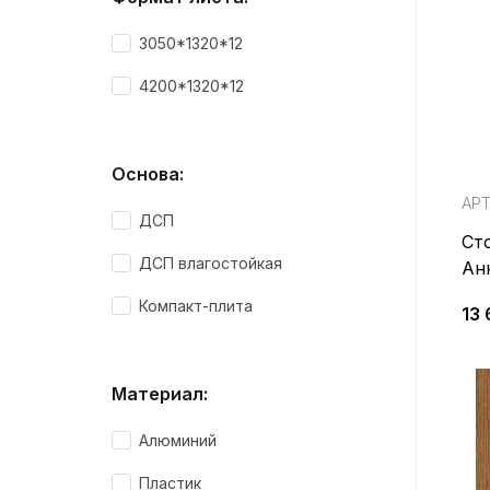
3050*1320*12
4200*1320*12
Основа:
АРТ
ДСП
Ст
ДСП влагостойкая
Ан
PF
Компакт-плита
13 
Материал:
Алюминий
Пластик